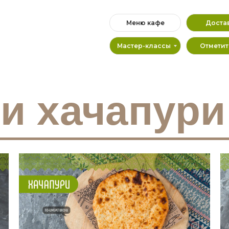
Меню кафе
Доста
Мастер-классы
Отметит
и хачапури