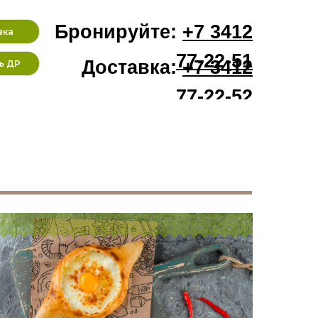
Бронируйте:
+7 3412
вка
77-22-51
Доставка:
+7 3412
ь ДР
77-22-52