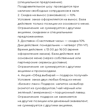
(специальное предложение).
ООО "Вкусное место"
Поздравительное шоу: проводится при
ИНН получателя: 1800020093
наличии свободных сотрудников в зале.
КПП получателя: 180001001
2. Скидка на вынос (самовывоз) — 10%
Условие: заказ оформляется на вынос. База
действия: только позиции из основного меню.
Ограничения: не суммируется с другими
акциями, скидками и специальными
предложениями.
3. Доставка «Счастливые часы» — скидка 10%
Дни действия: понедельник — четверг (ПН-ЧТ).
Время действия: с 13:00 до 16:00 (время
оформления заказа). База действия: всё
основное меню (через собственные или
партнерские сервисы доставки).
Ограничения: не суммируется с другими
акциями и промокодами.
4. Акция «Обед выбирай — подарок получай»
Условие: заказ двух любых блюд из меню
«Бизнес-ланч».Подарок: напиток на выбор
(компот из сухофруктов / чай чёрный или
зелёный / американо) + порционный лаваш.
Ограничения: подарок не заменяется
на другие позиции или денежный эквивалент;
не суммируется с другими акциями,