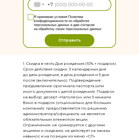
Ул. Петрова, 29,
+7
ТРК Петровский, 3 этаж.
Я принимаю условия
Политики
конфиденциальности по обработке
Режим работы:
персональных данных
и даю
согласие
на обработку своих персональных данных
с 10:00 до 22:00
Ежедневно
Отправить
ул. Баранова, 87
Молл Матрица, 3 этаж.
1. Скидка в честь Дня рождения (10% + подарок)
Срок действия скидки: 3 календарных дня
Режим работы:
до даты рождения, в день рождения и 3 дня
ВС-ЧТ с 10:00 до 22:00
после (включительно). Подтверждение:
предъявление оригинала паспорта (или
ПТ-СБ с 10:00 до 23:00
иного документа с датой рождения). Подарок
на выбор: десерт «Наполеон» или 3 хинкали.
Способы
Вино в подарок (опционально для больших
компаний): предоставляется по решению
оплаты
администратора/официанта; не является
обязательным элементом акции.
Ограничения: не суммируется с другими
Политика конфиденциальности
акциями и скидками; не действует на заказы
навынос и на позиции из меню «СП»