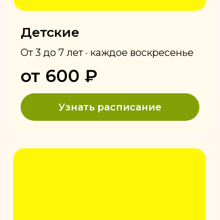
Кинза — это сеть самых популярных
хинкальных города Ижевска,
с аутентичной грузинской кухней.
Кинза — это простой, но при этом очень
качественный сервис, современный
интерьер и максимально комфортная
атмосфера с отдельными детскими
комнатами.
— готовим сочные грузинские хинкали
с бульоном;
— запекаем в настоящей печи на дровах
хачапури с тянущимся сыром сулугуни;