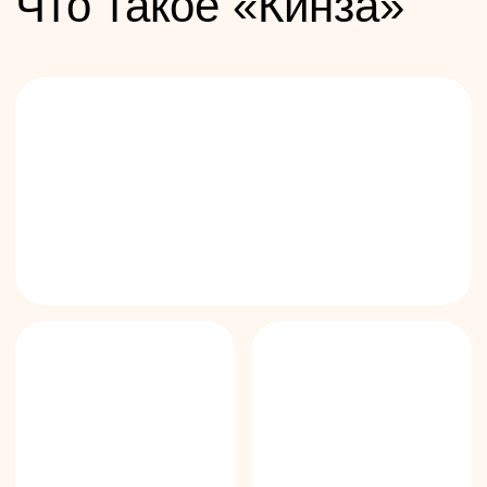
Укажите кол-во гостей
–
+
+7
Я принимаю условия
Политики
конфиденциальности по обработке персональных
данных
и даю
согласие на обработку своих
персональных данных
Отправить
Приходите в гости
Ул. Пушкинская, 268,
слева от KFC