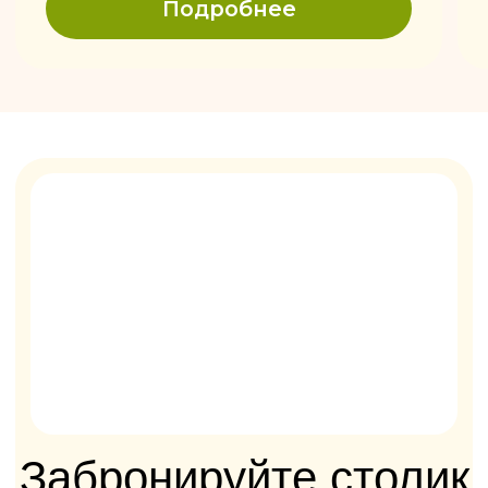
мастер-классы
Хотите научиться лепить хинкали или
печь хачапури? Детские мастер-классы,
программы для подростков и взрослых.
Группы от 6 до 30 человек.
Детские
От 3 до 7 лет · каждое воскресенье
от 600 ₽