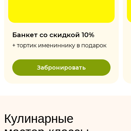
Оставьте отзыв
Нам важно ваше мнение!
Расскажите, как прошёл визит —
каждое сообщение читает
сооснователь сети лично.
Через VK
Онлайн-форма