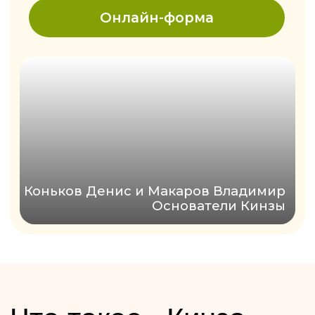
хинкали за 888 ₽, среда — бокал вина
в подарок, а именинникам — скидка 10%
+ подарок.
Ждём вас в «Кинзе» на Пушкинской,
Молодёжной, в ТЦ «Талисман», ТРК
«Петровский» и МОЛЛ «Матрица»!
Забронировать
столик
Выберите дату
Укажите время