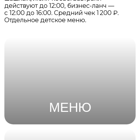
Акции
и традиции
ресторанов
«Кинза»
Грузинский ужин на 2-их
Среда — мален
ПИТЬНИЦА!
Хинкали, хачапури, закуски и чай
всего за 1800 рублей.
Винный комплиме