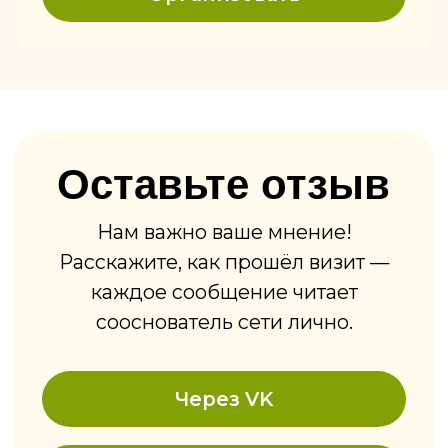
запечённые в печи на дровах.
Но возвращаются уже не только
за вкусной едой, а за атмосферой
настоящей Грузии, качественным
сервисом и искренним
гостеприимством.
За время работы мы приготовили 832 238
хинкали. В нашем меню — 55 настоящих
грузинских блюд. Вы можете выбрать
один из 5 ресторанов в разных районах
Ижевска. Средний чек — 1 200 рублей.
У нас есть детские игровые комнаты,
завтраки (до 12:00) и бизнес-ланчи
(с 12:00 до 16:00).
Забронируйте столик прямо сейчас,
закажите доставку или приходите к нам
на завтрак, обед и ужин. А если у вас
праздник — день рождения, корпоратив
или детский праздник, мы поможем
сделать его незабываемым. Следите
за нашими акциями: вторник — дюжина