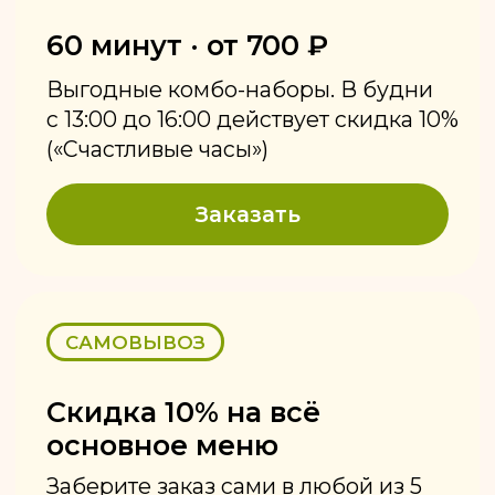
Меню, завтраки
и ланчи
в «Кинзе»
Меню грузинской кухни в Ижевске
от «Кинзы» включает 55 блюд:
хинкали, хачапури по-аджарски,
шашлык, люля-кебаб. Завтраки
действуют до 12:00, бизнес-ланч —
с 12:00 до 16:00. Средний чек 1 200 ₽.
Отдельное детское меню.
МЕНЮ