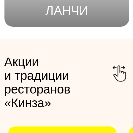
бронирования:
Онлайн
Позвонить
Отметить праздник
в «Кинзе»
4 готовых сценария для дня рождения
на любой возраст и компанию:
от детского праздника с мастер-
классом до взрослой вечеринки
с национальным застольем.