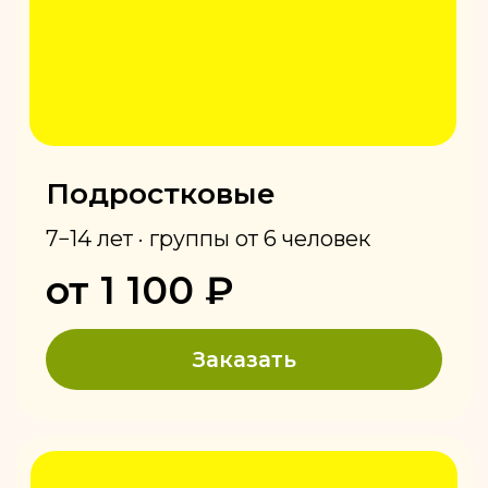
— жарим мясо на углях.
Очутитесь на час в Грузии,
не выезжая из Ижевска!
Видео-экскурсии
по нашим
хинкальным