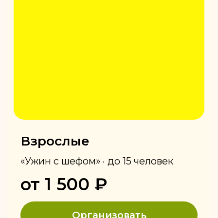
Пушкинская, 268
ТЦ Талисман
О нас
Добро пожаловать в «Кинзу» — сеть
грузинских ресторанов в Ижевске!
Впервые люди приходят к нам
попробовать наши знаменитые хинкали
с бульоном и хачапури по-аджарски,